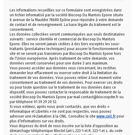
Les informations recueillies sur ce formulaire sont enregistrées dans
un fichier informatisé par la société Biocoop Du Mantois Epone située
6 avenue de la Mauldre 78680 Epône pour répondre à votre demande
de contact et de renseignement. La base légale du traitement est le
consentement.
Les données collectées seront communiquées aux seuls destinataires
suivants : service clientèle et commercial de Biocoop Du Mantois
Epone. Elles ne seront jamais cédées à des tiers exceptés les sous-
traitants (prestataires techniques) pour assurer le fonctionnement du
site et ne seront pas transmises par Biocoop Du Mantois Epone hors
de l’Union européenne. Après traitement de votre demande, vos
données seront conservées pour une durée 3 ans maximum.
Vous pouvez accéder aux données vous concernant, les rectifier,
demander leur effacement ou exercer votre droit à la limitation du
traitement de vos données. Vous pouvez retirer à tout moment votre
consentement au traitement de vos données. Pour exercer ces droits
ou pour toute question sur le traitement de vos données dans ce
dispositif, vous pouvez contacter le responsable de traitement de la
société Biocoop Du Mantois Epone par mail contact@biocoopdm.fr ou
par téléphone 01 39 29 20 52.
Si vous estimez, après nous avoir contactés, que vos droits «
Informatique et Libertés » ne sont pas respectés, vous pouvez
adresser une réclamation à la CNIL. Consultez le site
www.cnil.fr
pour
plus d’informations sur vos droits.
Vous disposez du droit de vous inscrire sur la liste d'opposition au
démarchage téléphonique Bloctel (art L.223-1 et R. 223-1 et s. du code