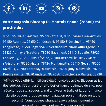
Votre magasin Biocoop Du Mantois Epone (78680) est
proche de :
95510 St-Cyr-en-Arthies, 95510 Vétheuil, 95510 Vienne-en-Arthies,
95450 Avernes, 95450 Condécourt, 95450 Frémainville, 95450
Longuesse, 95450 Sagy, 95450 Seraincourt, 78410 Aubergenville,
78126 Aulnay s/Mauldre, 78580 Bazemont, 78410 Bouafle, 78920
Ecquevilly, 78410 Flins s/Seine, 78580 Herbeville, 78124 Mareil
s/Mauldre, 78580 Maule, 78124 Montainville, 78410 Nézel, 78200
Favrieux, 78200 Fontenay-Mauvoisin, 78200 Jouy-Mauvoisin, 78200
Perdreauville, 78770 Andelu, 78790 Arnouville-lès-Mantes, 78930
Auffreville-Brasseuil, 78930 Boinville-en-Mantois, 78200
Afin de vous offrir la meilleure expérience possible, Biocoop utilise
Boinvilliers, 78930 Breuil-Bois-Robert
des cookies : pour assurer une performance optimale du site, pour
récolter des statistiques afin d'analyser le trafic et la performance
du site et vous proposer une navigation personnalisée en toute
sécurité. Vous pouvez changer d'avis à tout moment en
Biocoop.fr
Le réseau Biocoop
paramétrant vos cookies. OK pour vous ?