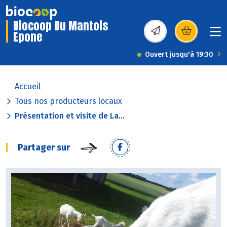
Biocoop Du Mantois
Epone
(s’ouvre dans une nou
Ouvert jusqu'à 19:30
Accueil
Tous nos producteurs locaux
Présentation et visite de La...
Partager sur