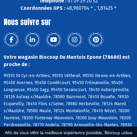
Téléphone :
01 39 29 20 52
Coordonnées GPS :
48,960704 ° , 1,81425 °
Nous suivre sur
Votre magasin Biocoop Du Mantois Epone (78680) est
proche de :
95510 St-Cyr-en-Arthies, 95510 Vétheuil, 95510 Vienne-en-Arthies,
95450 Avernes, 95450 Condécourt, 95450 Frémainville, 95450
Longuesse, 95450 Sagy, 95450 Seraincourt, 78410 Aubergenville,
78126 Aulnay s/Mauldre, 78580 Bazemont, 78410 Bouafle, 78920
Ecquevilly, 78410 Flins s/Seine, 78580 Herbeville, 78124 Mareil
s/Mauldre, 78580 Maule, 78124 Montainville, 78410 Nézel, 78200
Favrieux, 78200 Fontenay-Mauvoisin, 78200 Jouy-Mauvoisin, 78200
Perdreauville, 78770 Andelu, 78790 Arnouville-lès-Mantes, 78930
Auffreville-Brasseuil, 78930 Boinville-en-Mantois, 78200
Afin de vous offrir la meilleure expérience possible, Biocoop utilise