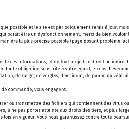
que possible et le site est périodiquement remis à jour, mai
ui parait être un dysfonctionnement, merci de bien vouloir le 
a manière la plus précise possible (page posant problème, ac
e de ces informations, et de tout préjudice direct ou indirect
de toute obligation souscrite à votre égard, en cas d'événe
dation, de neige, de verglas, d'accident, de panne du véhicu
ise de commande, vous engagent.
trer ou transmettre des fichiers qui contiennent des virus ou
rs, à ne pas porter atteinte aux droits des tiers, et plus lar
es lois en vigueur. Vous nous garantissez contre toute poursuit