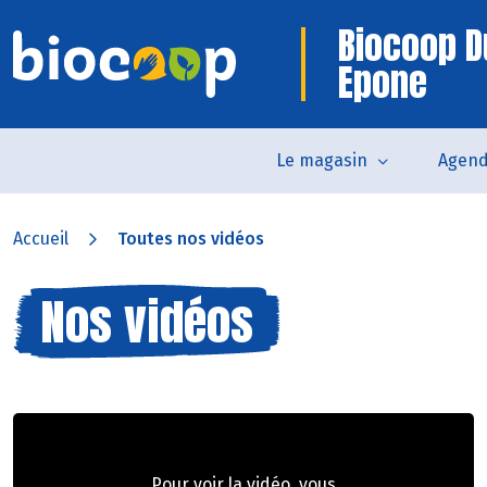
Biocoop D
Epone
Le magasin
Agen
Accueil
Toutes nos vidéos
Nos vidéos
Pour voir la vidéo, vous