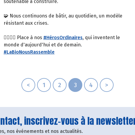
soutenable à construire.
🧩 Nous continuons de bâtir, au quotidien, un modèle
résistant aux crises.
🦸‍♂️🦸‍♀️ Place à nos
#HérosOrdinaires
, qui inventent le
monde d'aujourd'hui et de demain.
#LaBioNousRassemble
<
1
2
3
4
>
tact, inscrivez-vous à la newsletter
fres, nos événements et nos actualités.