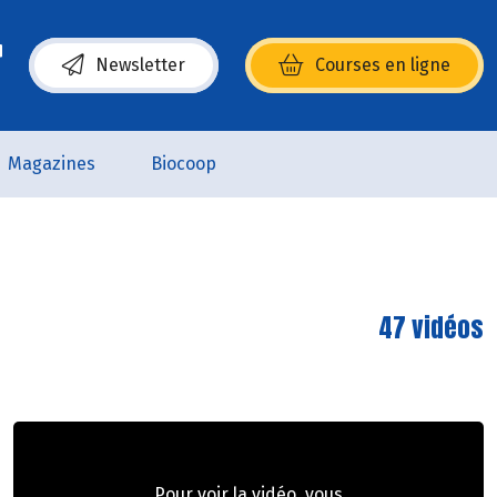
Newsletter
Courses en ligne
(s’ouvre dans une nouvelle fenêtre)
Magazines
Biocoop
47 vidéos
Pour voir la vidéo, vous